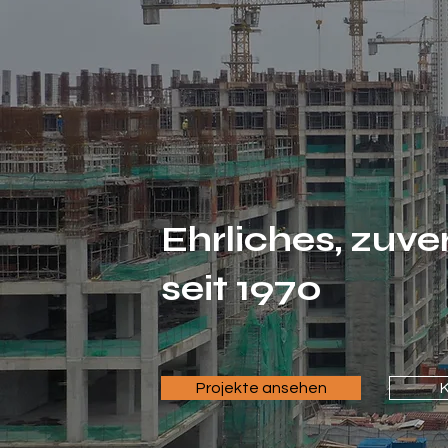
Wir
b
Zukun
Ehrliches, zuv
seit 1970
Projekte ansehen