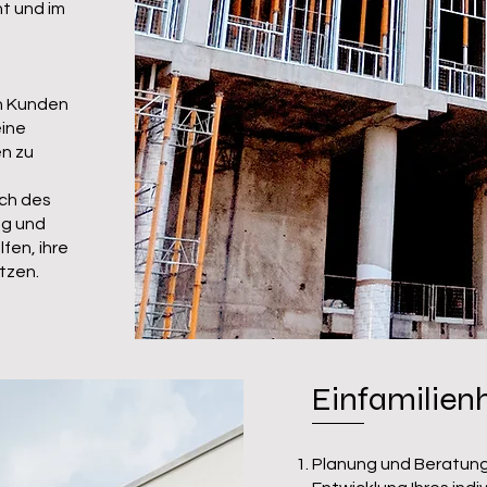
t und im
n Kunden
eine
n zu
ich des
ng und
fen, ihre
tzen.
Einfamilien
Planung und Beratung: