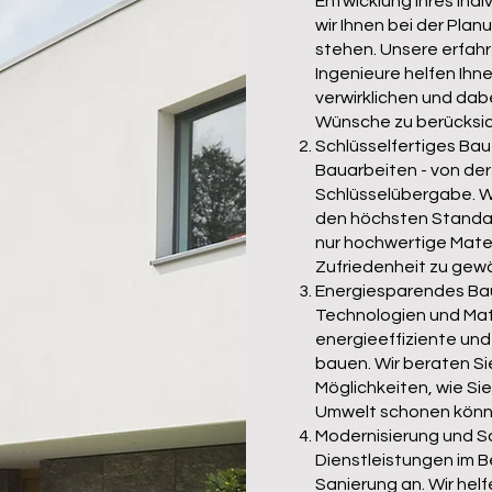
Entwicklung Ihres ind
wir Ihnen bei der Pla
stehen. Unsere erfah
Ingenieure helfen Ihne
verwirklichen und dab
Wünsche zu berücksic
Schlüsselfertiges Ba
Bauarbeiten - von der
Schlüsselübergabe. Wir
den höchsten Standa
nur hochwertige Materi
Zufriedenheit zu gewä
Energiesparendes Ba
Technologien und Mate
energieeffiziente und
bauen. Wir beraten S
Möglichkeiten, wie Si
Umwelt schonen könn
Modernisierung und Sa
Dienstleistungen im B
Sanierung an. Wir helf