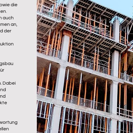
owie die
ken.
n auch
hmen an,
d der
duktion
ngsbau
ür
. Dabei
und
und
ekte
twortung
ellen