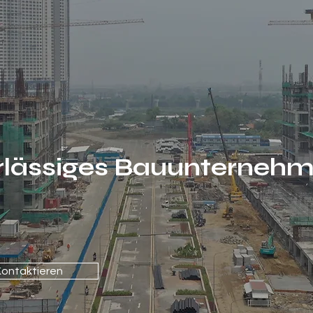
auen
für d
ft
erlässiges Bauunterneh
Kontaktieren