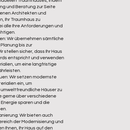
ividuellen Traumhauses, indem
nung und Beratung zur Seite
renen Architekten und
n, Ihr Traumhaus zu
ei alle Ihre Anforderungen und
htigen.
uen: Wir übernehmen sämtliche
 Planung bis zur
 stellen sicher, dass Ihr Haus
rds entspricht und verwenden
alien, um eine langfristige
hrleisten.
uen: Wir setzen modernste
rialien ein, um
 umweltfreundliche Häuser zu
ie gerne über verschiedene
e Energie sparen und die
en.
nierung: Wir bieten auch
ereich der Modernisierung und
en Ihnen, Ihr Haus auf den