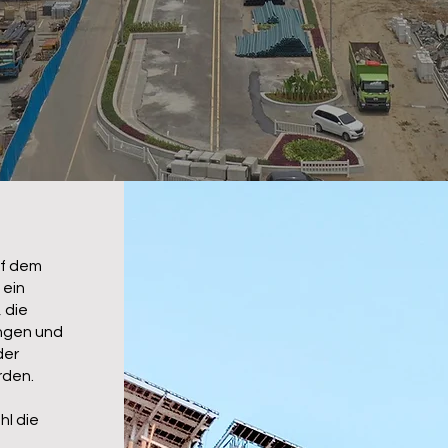
uf dem
 ein
 die
ungen und
der
rden.
l die