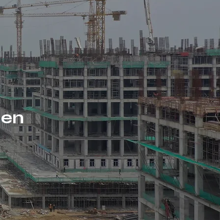
ie
men