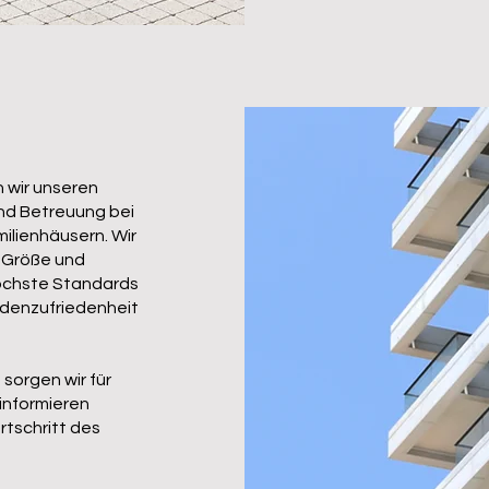
 wir unseren
nd Betreuung bei
ilienhäusern. Wir
r Größe und
höchste Standards
undenzufriedenheit
orgen wir für
informieren
tschritt des